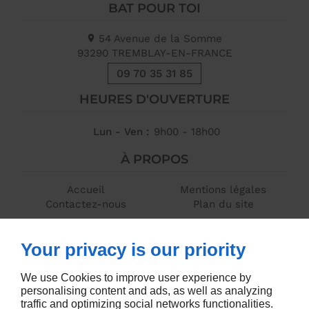
BAT POUR TOI
54 Avenue de la Somme
93290
TREMBLAY-EN-FRANCE
09 70 35 31 85
HEURES D'OUVERTURE
Lun - Ven :
9h00 - 18h00
À PROPOS
Accueil
Mentions légales
Contactez-nous
Plan du site
SUIVEZ-NOUS
Your privacy is our priority
We use Cookies to improve user experience by
personalising content and ads, as well as analyzing
traffic and optimizing social networks functionalities.