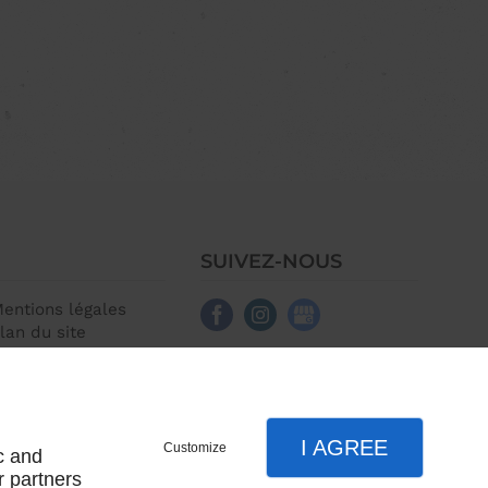
SUIVEZ-NOUS
entions légales
lan du site
I AGREE
Customize
c and
r partners