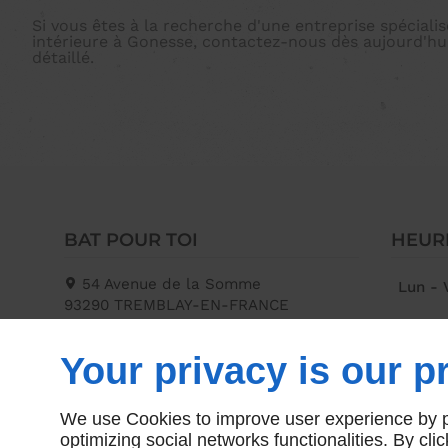
Si vous êtes à la recherche d'une entreprise spéciali
intérieure à Gonesse, contactez-nous dès aujourd'hui
détaillé.
BAT POUR TOI
HEUR
54 Avenue de la Somme
Lun - 
93290
TREMBLAY-EN-FRANCE
09 70 35 31 85
Your privacy is our pr
We use Cookies to improve user experience by pe
optimizing social networks functionalities. By cl