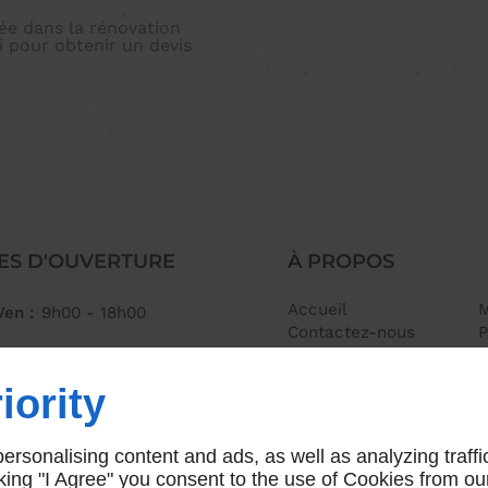
sée dans la rénovation
 pour obtenir un devis
ES D'OUVERTURE
À PROPOS
Accueil
M
Ven :
9h00 - 18h00
Contactez-nous
P
iority
rsonalising content and ads, as well as analyzing traffi
icking "I Agree" you consent to the use of Cookies from ou